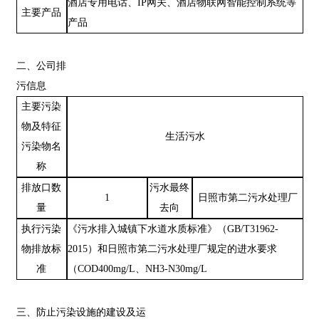
酒店专用电话、IP网关、酒店物联网智能控制系统等
主要产品
产品
二、公司排
污信息
主要污染
物及特征
生活污水
污染物名
称
排放口数
污水最终
1
日照市第二污水处理厂
量
去向
执行污染
《污水排入城镇下水道水质标准》（GB/T31962-
物排放标
2015）和日照市第二污水处理厂规定的进水要求
准
（COD400mg/L、NH
3
-N30mg/L
三、防止污染设施的建设及运